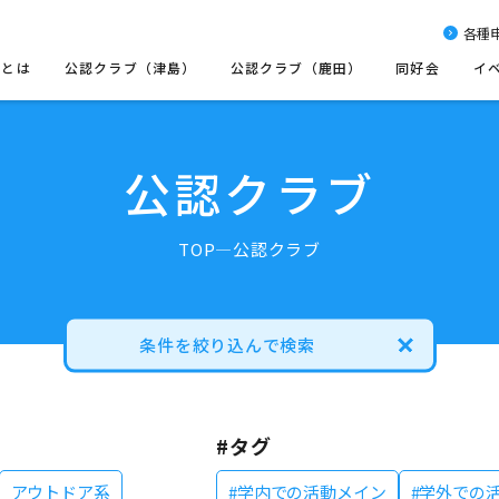
各種
会とは
公認クラブ（津島）
公認クラブ（鹿田）
同好会
イ
公認クラブ
TOP
公認クラブ
条件を絞り込んで検索
#タグ
アウトドア系
#学内での活動メイン
#学外での