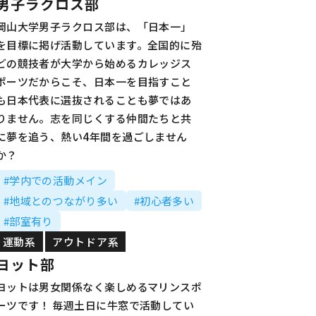
男子ラクロス部
岡山大学男子ラクロス部は、「日本一」
を目標に掲げ活動しています。全国的に殆
どの競技者が大学から始めるカレッジス
ポーツだからこそ、日本一を目指すこと
も日本代表に選抜されることも夢ではあ
りません。志を同じくする仲間たちと共
に夢を追う、熱い4年間を過ごしません
か？
#学内での活動メイン
#地域とのつながり多い
#初心者多い
#部室有り
運動系
アウトドア系
ヨット部
ヨットは男女関係なく楽しめるマリンスポ
ーツです！ 毎週土日に牛窓で活動してい