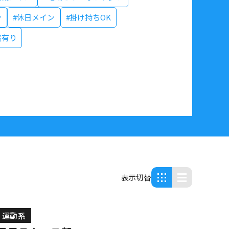
ン
#休日メイン
#掛け持ちOK
室有り
表示切替
運動系