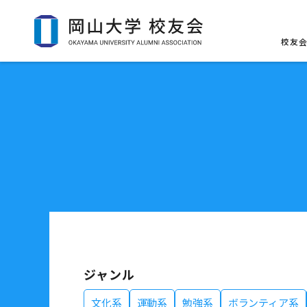
校友
ジャンル
文化系
運動系
勉強系
ボランティア系