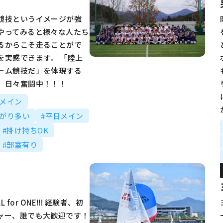
競技というイメージが強
やってみると様々な人たち
るからこそ走ることがで
を実感できます。 「陸上
ーム競技だ」を体現する
、日々奮闘中！！！
動メイン
ながり多い
#平日メイン
#掛け持ちOK
#部室有り
ALL for ONE!!! 経験者、初
ャー、誰でも大歓迎です！