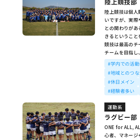
陸上競技部
陸上競技は個人
いですが、実際
との関わりがあ
きるということ
競技は最高のチ
チームを目指し
#学内での活
#地域とのつ
#休日メイン
#経験者多い
運動系
ラグビー部
ONE for ALL, 
心者、マネージ