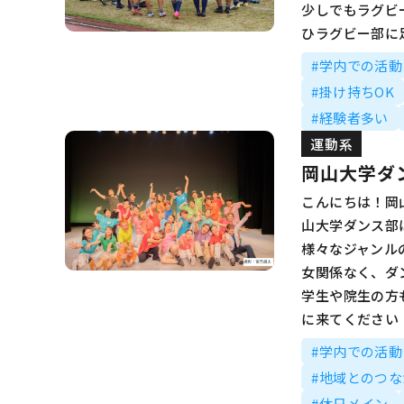
少しでもラグビ
ひラグビー部に
#学内での活
#掛け持ちOK
#経験者多い
運動系
岡山大学ダ
こんにちは！岡
山大学ダンス部
様々なジャンル
女関係なく、ダ
学生や院生の方
に来てください
#学内での活
#地域とのつ
#休日メイン