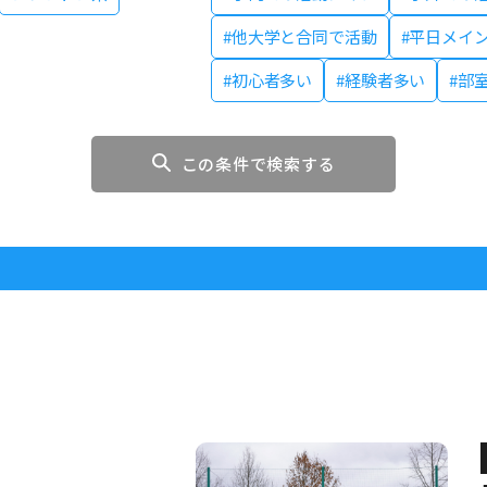
#他大学と合同で活動
#平日メイ
#初心者多い
#経験者多い
#部
この条件で検索する