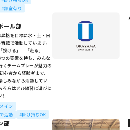
#部室有り
ボール部
部昇格を目標に水・土・日
体育館で活動しています。
は「投げる」 「走る」
3つの要素を持ち、みんな
行くチームプレーが魅力の
 初心者から経験者まで、
楽しみながら活動してい
ある方はぜひ練習に遊びに
い‼
動メイン
同で活動
#掛け持ちOK
ン部