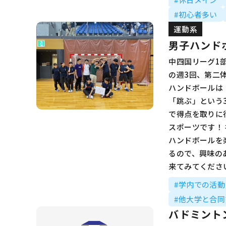
#初心者多い
運動系
男子ハンド
中四国リーグ1
の週3回、第二
ハンドボール
「跳ぶ」という
で得点を取りに
スポーツです！
ハンドボールを
るので、興味の
来てみてくださ
#学内での活
#他大学と合
バドミント