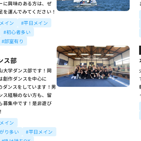
ーに興味のある方は、ぜ
足を運んでみてください！
動メイン
#平日メイン
#初心者多い
#部室有り
ンス部
山大学ダンス部です！岡
は創作ダンスを中心に
のダンスをしています！男
ンス経験のない方も、留
も募集中です！是非遊び
！
動メイン
ながり多い
#平日メイン
#掛け持ちOK