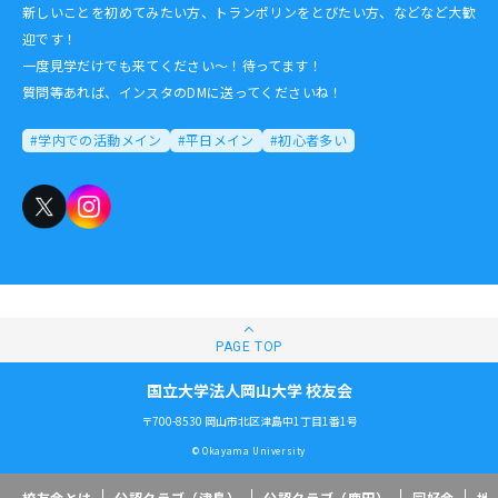
新しいことを初めてみたい方、トランポリンをとびたい方、などなど大歓
迎です！
一度見学だけでも来てください～！待ってます！
質問等あれば、インスタのDMに送ってくださいね！
#学内での活動メイン
#平日メイン
#初心者多い
国立大学法人岡山大学 校友会
〒700-8530 岡山市北区津島中1丁目1番1号
© Okayama University
校友会とは
公認クラブ（津島）
公認クラブ（鹿田）
同好会
地