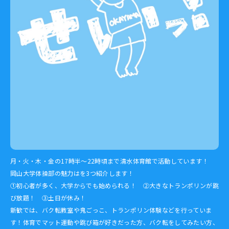
月・火・木・金の17時半～22時頃まで清水体育館で活動しています！
岡山大学体操部の魅力はを3つ紹介します！
①初心者が多く、大学からでも始められる！ ②大きなトランポリンが跳
び放題！ ③土日が休み！
新歓では、バク転教室や鬼ごっこ、トランポリン体験などを行っていま
す！体育でマット運動や跳び箱が好きだった方、バク転をしてみたい方、