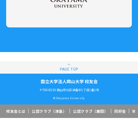
国立大学法人岡山大学 校友会
〒700-8530 岡山市北区津島中1丁目1番1号
© Okayama University
校友会とは
公認クラブ（津島）
公認クラブ（鹿田）
同好会
地