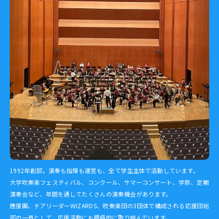
1992年創部。演奏も指揮も運営も、全て学生主体で活動しています。
大学吹奏楽フェスティバル、コンクール、サマーコンサート、学祭、定期
演奏会など、年間を通してたくさんの演奏機会があります。
應援團、チアリーダーWIZARDS、吹奏楽団の3団体で構成される応援団総
部の一員として、応援活動にも積極的に取り組んでいます。