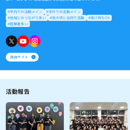
#学内での活動メイン
#学外での活動メイン
#地域とのつながり多い
#他大学と合同で活動
#掛け持ちOK
#経験者多い
独自サイト
活動報告