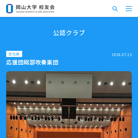
公認クラブ
文化系
2026.07.15
応援団総部吹奏楽団