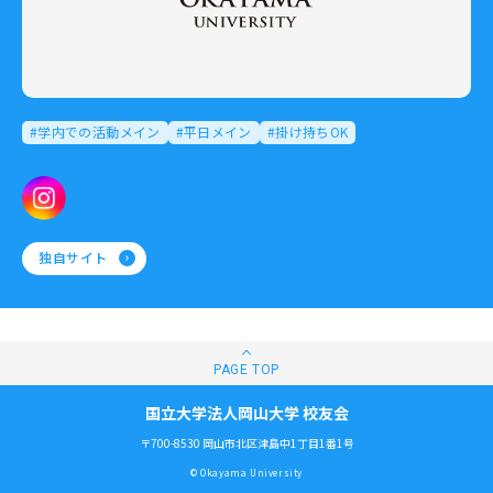
#学内での活動メイン
#平日メイン
#掛け持ちOK
独自サイト
国立大学法人岡山大学 校友会
〒700-8530 岡山市北区津島中1丁目1番1号
© Okayama University