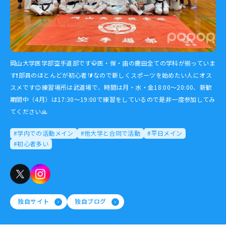
岡山大学医学部空手道部です🥋医・保・歯の鹿田全ての学科が揃っていま
す❗️部員のほとんどが初心者🔰なので新しくスポーツを始めたい人にオス
スメです😊練習場所は武道場で、時間は月・水・金18:00〜20:00、新歓
期間中（4月）は17:30〜19:00で練習をしているので是非一度参加してみ
てください🙏
#学内での活動メイン
#他大学と合同で活動
#平日メイン
#初心者多い
独自サイト
独自ブログ