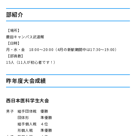
部紹介
【場所】
鹿田キャンパス武道館
【日時】
月・水・金 18:00〜20:00（4月の新歓期間中は17:30〜19:00）
【部員数】
15人（11人が初心者です！）
昨年度大会成績
西日本医科学生大会
男子 組手団体戦 優勝
団体形 準優勝
組手個人戦 ４位
形個人戦 準優勝