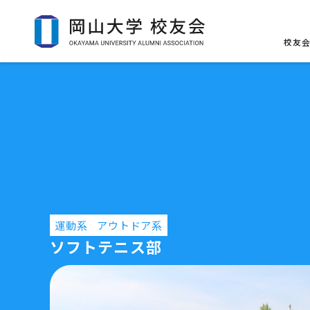
校友
運動系
アウトドア系
ソフトテニス部