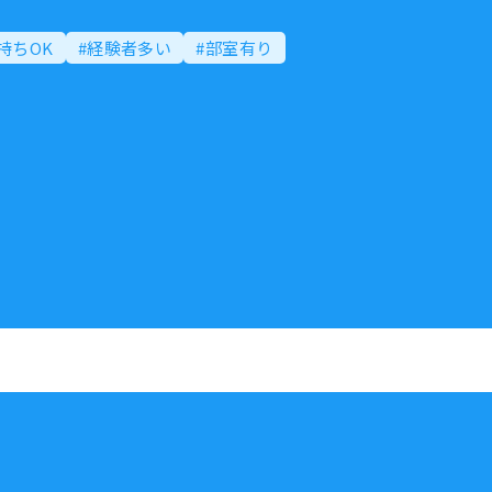
持ちOK
#経験者多い
#部室有り