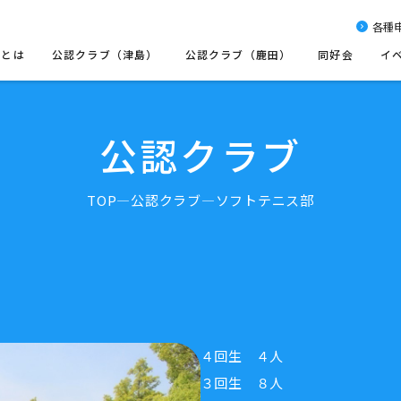
各種
会とは
公認クラブ（津島）
公認クラブ（鹿田）
同好会
イ
公認クラブ
TOP
公認クラブ
ソフトテニス部
４回生 ４人
３回生 ８人