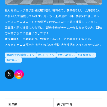
私たち岡山大学医学部硬式庭球部は現時点で、男子部28人、女子部15人
の計43人で活動しています。月・水・土の週に３回、男女別で鹿田キャ
ンパス内テニスコートや大学近くのテニスコート等で練習しています。
西医体や新人戦等の大会では、部員全員がチーム一丸となって挑み、団結
力が高まること間違いなしです！
オフ期間も一定期間あり、勉強やアルバイトとの両立も可能です。
あなたもテニス部でかけがえのない仲間と大学生活を送ってみませんか？
#学内での活動メイン
#平日メイン
#初心者多い
#経験者多い
#部室有り
部員数
男子部28名