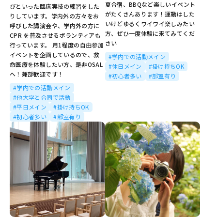
夏合宿、BBQなど楽しいイベント
びといった臨床実技の練習をした
がたくさんあります！運動はした
りしています。学内外の方々をお
いけどゆるくワイワイ楽しみたい
呼びした講演会や、学内外の方に
方、ぜひ一度体験に来てみてくだ
CPR を普及させるボランティアも
さい
行っています。 月1程度の自由参加
イベントを企画しているので、救
#学内での活動メイン
命医療を体験したい方、是非OSAL
#休日メイン
#掛け持ちOK
へ！兼部歓迎です！
#初心者多い
#部室有り
#学内での活動メイン
#他大学と合同で活動
#平日メイン
#掛け持ちOK
#初心者多い
#部室有り