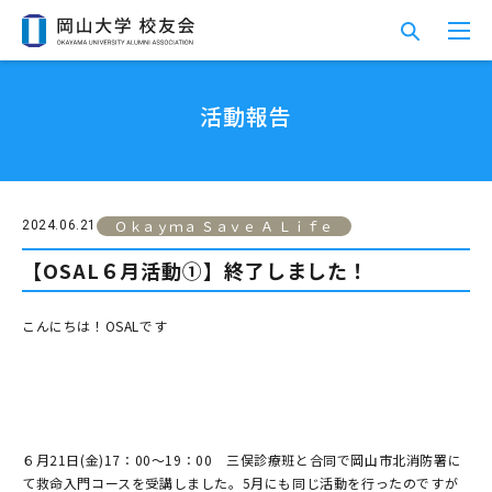
活動報告
Ｏｋａｙｍａ Ｓａｖｅ Ａ Ｌｉｆｅ
2024.06.21
【OSAL６月活動①】終了しました！
こんにちは！OSALです
６月21日(金)17：00～19：00 三俣診療班と合同で岡山市北消防署に
て救命入門コースを受講しました。5月にも同じ活動を行ったのですが